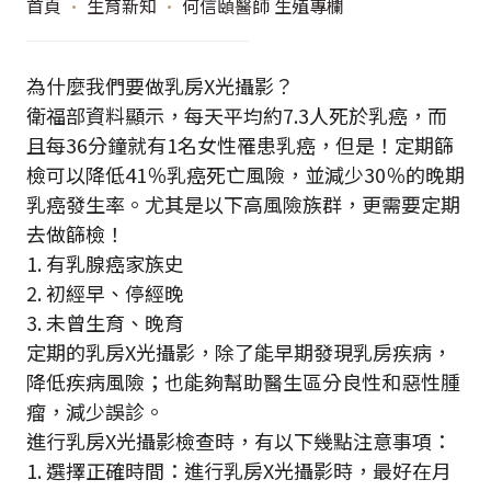
首頁
•
生育新知
•
何信頤醫師 生殖專欄
為什麼我們要做乳房X光攝影？
衛福部資料顯示，每天平均約7.3人死於乳癌，而
且每36分鐘就有1名女性罹患乳癌，但是！定期篩
檢可以降低41％乳癌死亡風險，並減少30％的晚期
乳癌發生率。尤其是以下高風險族群，更需要定期
去做篩檢！
1. 有乳腺癌家族史
2. 初經早、停經晚
3. 未曾生育、晚育
定期的乳房X光攝影，除了能早期發現乳房疾病，
降低疾病風險；也能夠幫助醫生區分良性和惡性腫
瘤，減少誤診。
進行乳房X光攝影檢查時，有以下幾點注意事項：
1. 選擇正確時間：進行乳房X光攝影時，最好在月