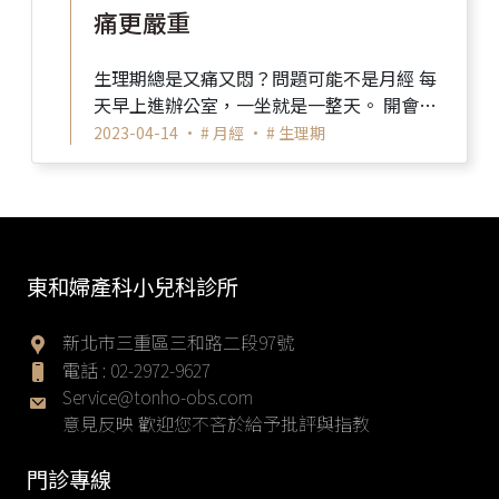
痛更嚴重
生理期總是又痛又悶？問題可能不是月經 每
天早上進辦公室，一坐就是一整天。 開會、
回信、趕報告，忙到連喝水、起身走動的時
2023-04-14 •
# 月經
•
# 生理期
間都沒有。 ...
東和婦產科小兒科診所
新北市三重區三和路二段97號
電話 :
02-2972-9627
Service@tonho-obs.com
意見反映 歡迎您不吝於給予批評與指教
門診專線