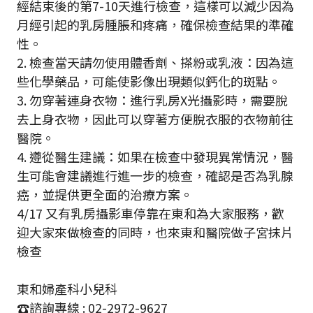
經結束後的第7-10天進行檢查，這樣可以減少因為
月經引起的乳房腫脹和疼痛，確保檢查結果的準確
性。
2. 檢查當天請勿使用體香劑、搽粉或乳液：因為這
些化學藥品，可能使影像出現類似鈣化的斑點。
3. 勿穿著連身衣物：進行乳房X光攝影時，需要脫
去上身衣物，因此可以穿著方便脫衣服的衣物前往
醫院。
4. 遵從醫生建議：如果在檢查中發現異常情況，醫
生可能會建議進行進一步的檢查，確認是否為乳腺
癌，並提供更全面的治療方案。
4/17 又有乳房攝影車停靠在東和為大家服務，歡
迎大家來做檢查的同時，也來東和醫院做子宮抹片
檢查
東和婦產科小兒科
☎️諮詢專線 : 02-2972-9627