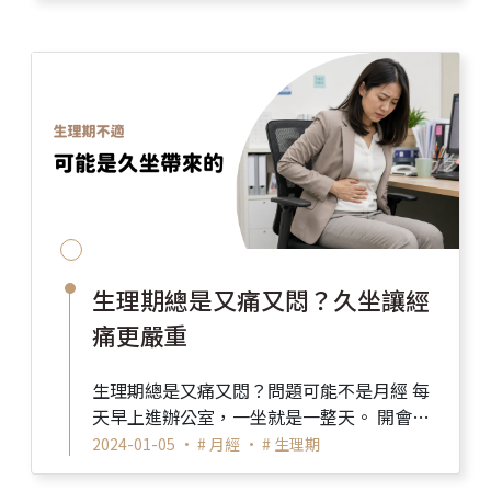
生理期總是又痛又悶？久坐讓經
痛更嚴重
生理期總是又痛又悶？問題可能不是月經 每
天早上進辦公室，一坐就是一整天。 開會、
回信、趕報告，忙到連喝水、起身走動的時
2024-01-05 •
# 月經
•
# 生理期
間都沒有。 ...