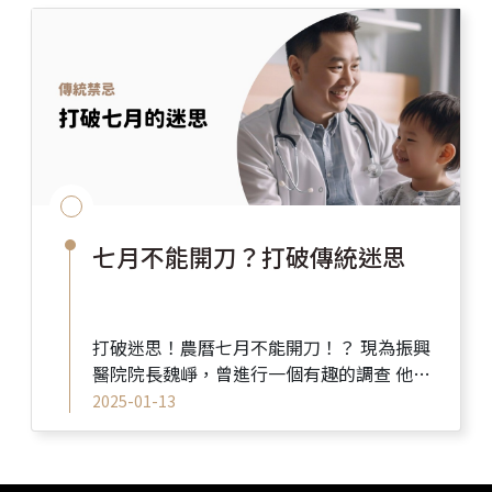
七月不能開刀？打破傳統迷思
打破迷思！農曆七月不能開刀！？ 現為振興
醫院院長魏崢，曾進行一個有趣的調查 他統
計了五年內來醫院接受心臟手術的病患 發現
2025-01-13
在農曆七月接受手術...