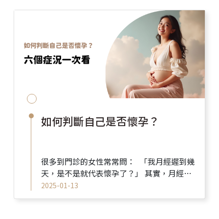
如何判斷自己是否懷孕？
很多到門診的女性常常問： 「我月經遲到幾
天，是不是就代表懷孕了？」 其實，月經延
遲只是可能懷孕的初步線索， 如果妳最近覺
2025-01-13
得身體出現一些奇...