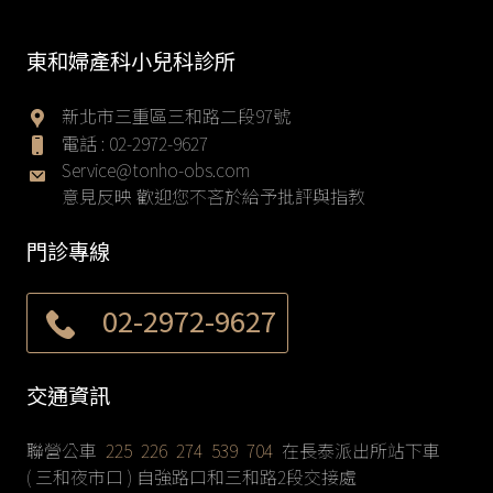
東和婦產科小兒科診所
新北市三重區三和路二段97號
電話 :
02-2972-9627
Service@tonho-obs.com
意見反映 歡迎您不吝於給予批評與指教
門診專線
02-2972-9627
交通資訊
聯營公車
225 226 274 539 704
在長泰派出所站下車
( 三和夜市口 ) 自強路口和三和路2段交接處