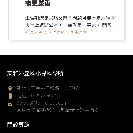
痛更嚴重
生理期總是又痛又悶？問題可能不是月經 每
天早上進辦公室，一坐就是一整天。 開會、
回信、趕報告，忙到連喝水、起身走動的時
2025-09-15 •
# 月經
•
# 生理期
間都沒有。 ...
東和婦產科小兒科診所
新北市三重區三和路二段97號
電話 :
02-2972-9627
Service@tonho-obs.com
意見反映 歡迎您不吝於給予批評與指教
門診專線