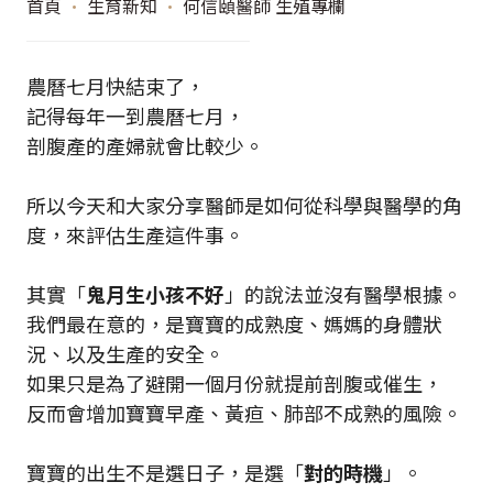
首頁
•
生育新知
•
何信頤醫師 生殖專欄
農曆七月快結束了，
記得每年一到農曆七月，
剖腹產的產婦就會比較少。
所以今天和大家分享醫師是如何從科學與醫學的角
度，來評估生產這件事。
其實「
鬼月生小孩不好
」的說法並沒有醫學根據。
我們最在意的，是寶寶的成熟度、媽媽的身體狀
況、以及生產的安全。
如果只是為了避開一個月份就提前剖腹或催生，
反而會增加寶寶早產、黃疸、肺部不成熟的風險。
寶寶的出生不是選日子，是選「
對的時機
」。