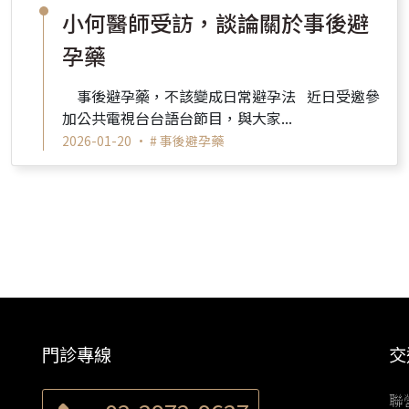
小何醫師受訪，談論關於事後避
孕藥
事後避孕藥，不該變成日常避孕法 近日受邀參
加公共電視台台語台節目，與大家...
2026-01-20 •
# 事後避孕藥
門診專線
交
聯