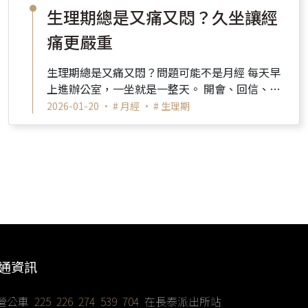
生理期總是又痛又悶？久坐讓經
痛更嚴重
生理期總是又痛又悶？問題可能不是月經 每天早
上進辦公室，一坐就是一整天。 開會、回信、趕
報告，忙到連喝水、起身走動的時間都沒有。 ...
2026-01-20 •
# 月經
•
# 生理期
通資訊
營公車
225 226 274 539 704
在長泰派出所站