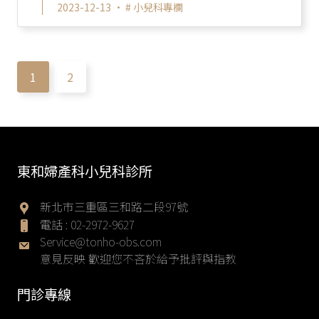
相當接近 只用口述症狀，沒有來門診檢查都很
2023-12-13 •
# 小兒科專欄
難分...
1
2
東和婦產科小兒科診所
新北市三重區三和路二段97號
電話 :
02-2972-9627
Service@tonho-obs.com
意見反映 歡迎您不吝於給予批評與指教
門診專線