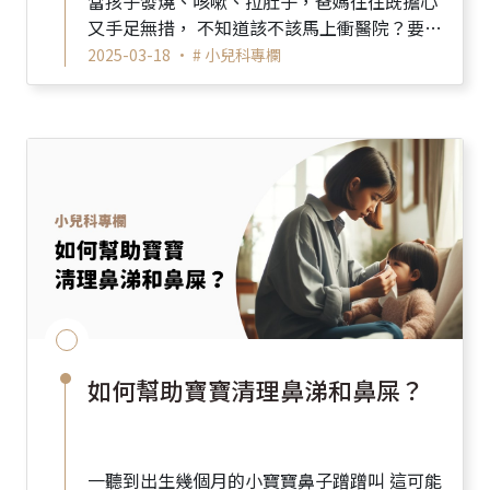
當孩子發燒、咳嗽、拉肚子，爸媽往往既擔心
又手足無措， 不知道該不該馬上衝醫院？要看
哪一科？ 如何準備？ 別擔心！這篇帶你掌握
2025-03-18 •
# 小兒科專欄
兒童就醫 3 大重...
如何幫助寶寶清理鼻涕和鼻屎？
一聽到出生幾個月的小寶寶鼻子蹭蹭叫 這可能