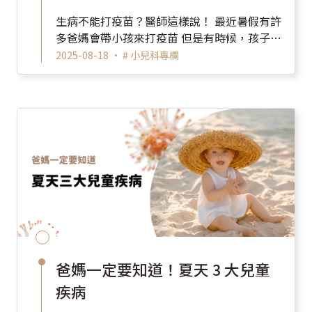
生病不能打疫苗？醫師這樣說！ 最近暑假有許
多爸媽會帶小孩來打疫苗 但是有時候，孩子感
冒了，就會擔心是不是不能打疫苗 其實，不
2025-08-18 •
# 小兒科專欄
是...
爸媽一定要知道！夏天 3 大兒童
疾病