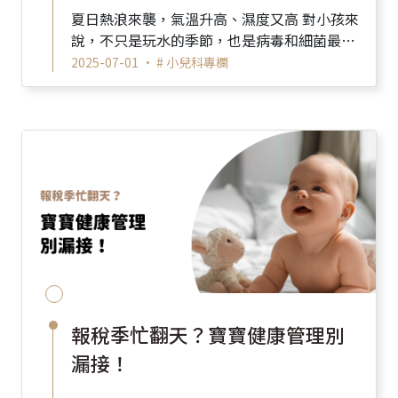
夏日熱浪來襲，氣溫升高、濕度又高 對小孩來
說，不只是玩水的季節，也是病毒和細菌最愛
出沒的時候！ 東和提醒家長們，這3種常見疾
2025-07-01 •
# 小兒科專欄
病在夏季特別...
報稅季忙翻天？寶寶健康管理別
漏接！