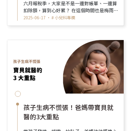
六月報稅季，大家是不是一邊對帳單、一邊算
扣除額，算到心好累？ 在這個時間也是梅雨
季，天氣悶熱容易造成病毒流行 所以我們列了
2025-06-17 •
# 小兒科專欄
寶寶健康管理...
孩子生病不慌張！爸媽帶寶貝就
醫的3大重點