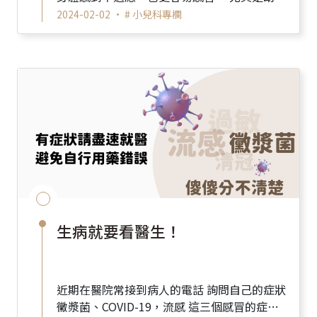
免疫力不如成人，更容易在這個時候感冒。 所
2024-02-02 •
# 小兒科專欄
以東和在...
生病就要看醫生！
近期在醫院常接到病人的電話 詢問自己的症狀
黴漿菌、COVID-19，流感 這三個感冒的症狀