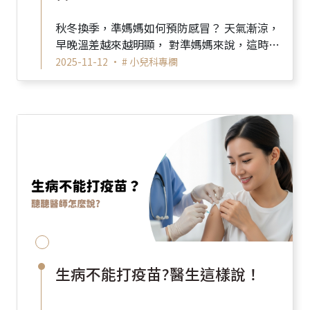
秋冬換季，準媽媽如何預防感冒？ 天氣漸涼，
早晚溫差越來越明顯， 對準媽媽來說，這時候
最怕的就是感冒找上門。 懷孕期間身體免疫力
2025-11-12 •
# 小兒科專欄
會自...
生病不能打疫苗?醫生這樣說！