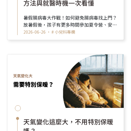
方法與就醫時機一次看懂
暑假腸病毒大作戰！如何避免腸病毒找上門？
放暑假後，孩子有更多時間參加夏令營、安親
班或到戶外遊玩，也因此增加了接觸人群的機
2026-06-26 •
# 小兒科專欄
會。每年暑假，都...
天氣變化這麼大，不用特別保暖
嗎？