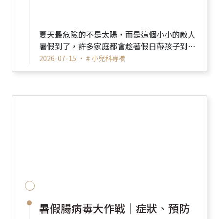
夏天最危險的不是太陽，而是這個小小的敵人
暑假到了，許多家庭都會趁著假日帶孩子到公
園跑跑跳跳，享受親子時光。 但往往玩得最開
2026-07-15 •
# 小兒科專欄
心的時...
暑假腸病毒大作戰｜症狀、預防