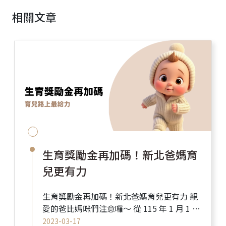
相關文章
生育獎勵金再加碼！新北爸媽育
兒更有力
生育獎勵金再加碼！新北爸媽育兒更有力 親
愛的爸比媽咪們注意囉～ 從 115 年 1 月 1 日
（含）起出生的寶寶開始， 新北市的生育
2023-03-17