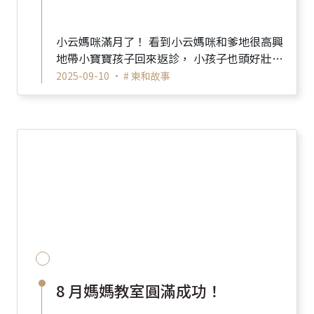
小云媽咪滿月了！ 看到小云媽咪和爹地很高興
地帶小寶寶孩子回來返診， 小孩子也頭好壯
壯，已經很重，抱不起來。 也祝大家都是闔家
2025-09-10 •
# 東和故事
平安健康。 ...
8 月媽媽教室圓滿成功！