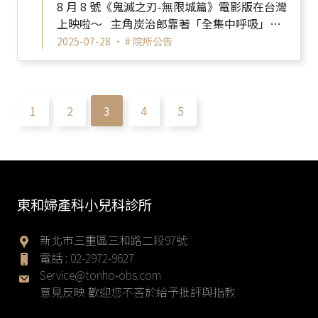
8 月 8 號《鬼滅之刃-無限城篇》電影版在台灣
上映啦～ 主角炭治郎靠著「全集中呼吸」對
抗強敵， 而我們媽...
2025-07-28 •
# 院所公告
1
2
3
4
5
東和婦產科小兒科診所
新北市三重區三和路二段97號
電話 :
02-2972-9627
Service@tonho-obs.com
意見反映 歡迎您不吝於給予批評與指教