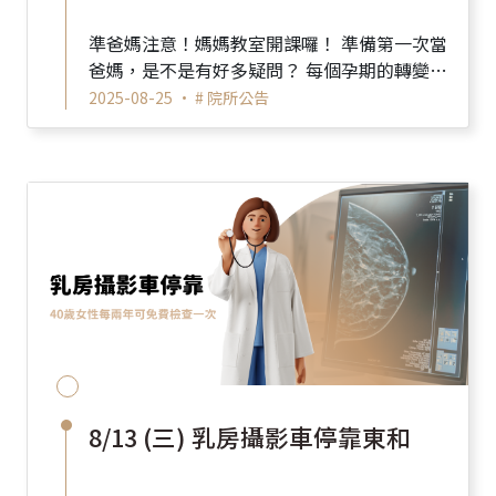
準爸媽注意！媽媽教室開課囉！ 準備第一次當
爸媽，是不是有好多疑問？ 每個孕期的轉變、
每次產檢的重點、寶寶出生後的照顧技巧
2025-08-25 •
# 院所公告
&hellip...
8/13 (三) 乳房攝影車停靠東和