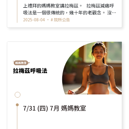
上禮拜的媽媽教室講拉梅茲。 拉梅茲減痛呼
吸法是一個很傳統的，幾十年的老觀念。 沒想
到這麼冷門的題目，竟然很多準...
2025-08-04 •
# 院所公告
7/31 (四) 7月 媽媽教室