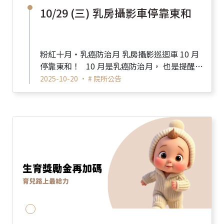
10/29 (三) 乳房攝影車停靠東和
粉紅十月・乳癌防治月 乳房攝影巡迴車 10 月
停靠東和！ 10 月是乳癌防治月， 也是提醒自
己「關心乳房健康...
2025-10-20 •
# 院所公告